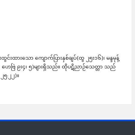
်းထားသော ကျောက်ပြားနှစ်ချပ်(ထွ ၂၅း၁၆)၊ မန္ဒမုန့်
ဟေဗြဲ ၉း၄၊ ၅)များရှိသည်။ ထိုပဋိညာဉ်သေတ္တာ သည်
ွ ၂၅:၂၂)။