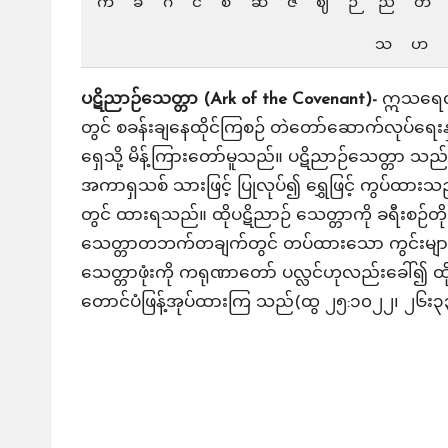
bl
က
ခ
ဂ
င
စ
ဆ
ဇ
ဈ
ဉ
ည
တ
သ
ဟ
e
.
ပဋိညာဉ်သေတ္တာ (Ark of the Covenant)-
ဣသရေလလူ
တွင် စခန်းချနေထိုင်ကြစဉ် တဲတော်ဆောက်လုပ်ရေးန
N
ရှေသို့ မိန့်ကြားတော်မူသည်။ ပဋိညာဉ်သေတ္တာ သ
et
အကာရှသစ် သားဖြင့် ပြုလုပ်၍ ရွှေဖြင့် ကွပ်ထား
တွင် ထားရသည်။ ထိုပဋိညာဉ် သေတ္တာကို ခရီးစဉ
သေတ္တာတဘက်တချက်တွင် တပ်ထားသော ကွင်းများထ
သေတ္တာဖုံးကို ကရုဏာတော် ပလ္လင်ဟုလည်းခေါ်၍ ထိုအဖု
တောင်ပံဖြန့်အုပ်ထားကြ သည်(ထွ ၂၅:၁၀၂၂၊ ၂၆း၃