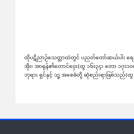
ထိုပဋိညာဉ်သေတ္တာထဲတွင် ပညတ်တော်ဆယ်ပါး ရေးထွင
အိုး၊
အာရုန်
၏တောင်ဝှေး(ထွ ၁၆း၃၄၊ တော ၁၇း၁ဝ၊ 
ဘုရား ရှင်နှင့် သူ့ အစေခံတို့ ဆုံစည်းရာဖြစ်သည်(ထ