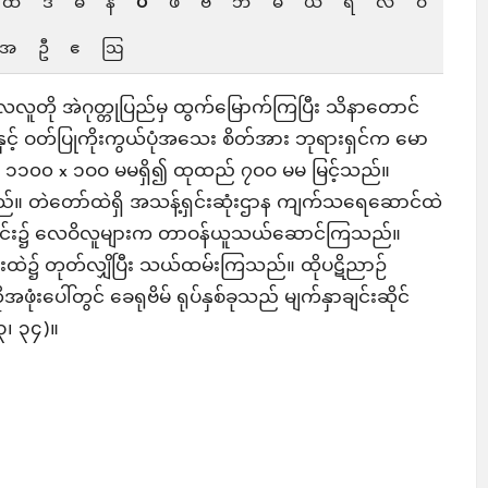
ထ
ဒ
ဓ
န
ပ
ဖ
ဗ
ဘ
မ
ယ
ရ
လ
ဝ
အ
ဦ
ဧ
ဩ
တို အဲဂုတ္တုပြည်မှ ထွက်မြောက်ကြပြီး သိနာတောင်
ှင့် ဝတ်ပြုကိုးကွယ်ပုံအသေး စိတ်အား ဘုရားရှင်က မော
ည် ၁၁၀၀ x ၁ဝဝ မမရှိ၍ ထုထည် ၇ဝဝ မမ မြင့်သည်။
သည်။ တဲတော်ထဲရှိ အသန့်ရှင်းဆုံးဌာန ကျက်သရေဆောင်ထဲ
်တိုင်း၌ လေဝိလူများက တာဝန်ယူသယ်ဆောင်ကြသည်။
ဲ၌ တုတ်လျှိပြီး သယ်ထမ်းကြသည်။ ထိုပဋိညာဉ်
ံးပေါ်တွင် ခေရုဗိမ် ရုပ်နှစ်ခုသည် မျက်နှာချင်းဆိုင်
၃၊ ၃၄)။