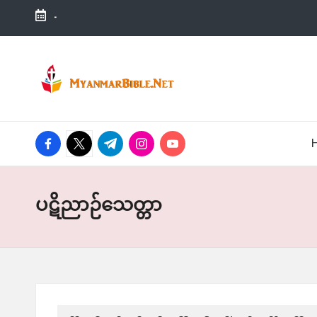
-
Skip
to
M
Bible
content
Knowledge
y
for
Everyone
a
facebook.com
twitter.com
t.me
instagram.com
youtube.com
n
m
ပဋိညာဉ်သေတ္တာ
a
r
Bi